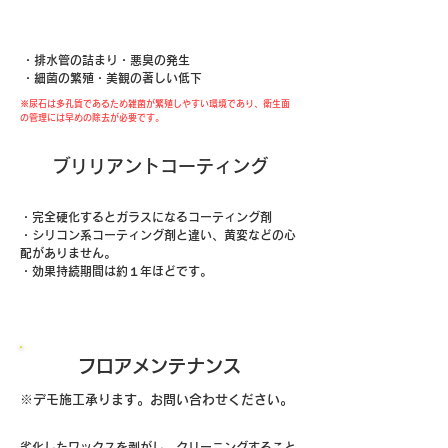
尿石がもたらす悪影響
・排水管の詰まり
・悪臭の発生
・細菌の繁殖・美観の著しい低下
​※尿石は多孔質であるため雑菌が繁殖しやすい環境であり、衛生面
の管理には早めの除去が必要です​。
​ブリリアントコーティング
・完全硬化するとガラスになるコーティング剤
・シリコン系コーティング剤と違い、黄変などの心
配がありません。
・効果持続期間は約１年ほどです。
​フロアメンテナンス
​※デモ施工承ります。お問い合わせください。
劣化したワックスを剥がし、クリーニングすること